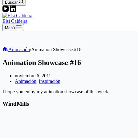
Buscar
Elsi Caldeira
Menú
Inicio
/
Animación
/
Animation Showcase #16
Animation Showcase #16
noviembre 6, 2011
Animación
,
Inspiración
I hope you enjoy my animation showcase of this week.
WindMills