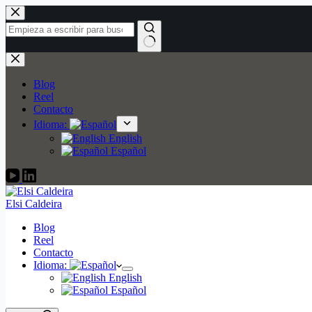
Saltar
al
contenido
Sin
resultados
Blog
Reel
Contacto
Idioma:
English
Español
Elsi Caldeira
Blog
Reel
Contacto
Idioma:
English
Español